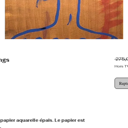
ings
 275,
Hors T
Ruptu
papier aquarelle épais. Le papier est
.