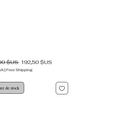
Prix
Prix
00 $US 
192,50 $US
original
promotionnel
VA
|
Free Shipping
re de stock